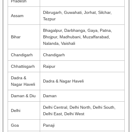
Pradesh
Dibrugarh, Guwahati, Jorhat, Silchar,
Assam
Tezpur
Bhagalpur, Darbhanga, Gaya, Patna,
Bihar
Bhojpur, Madhubani, Muzaffarabad,
Nalanda, Vaishali
Chandigarh
Chandigarh
Chhattisgarh
Raipur
Dadra &
Dadra & Nagar Haveli
Nagar Haveli
Daman & Diu
Daman
Delhi Central, Delhi North, Delhi South,
Delhi
Delhi East, Delhi West
Goa
Panaji