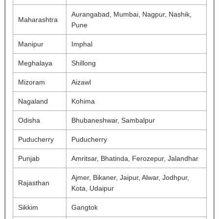
Aurangabad, Mumbai, Nagpur, Nashik,
Maharashtra
Pune
Manipur
Imphal
Meghalaya
Shillong
Mizoram
Aizawl
Nagaland
Kohima
Odisha
Bhubaneshwar, Sambalpur
Puducherry
Puducherry
Punjab
Amritsar, Bhatinda, Ferozepur, Jalandhar
Ajmer, Bikaner, Jaipur, Alwar, Jodhpur,
Rajasthan
Kota, Udaipur
Sikkim
Gangtok