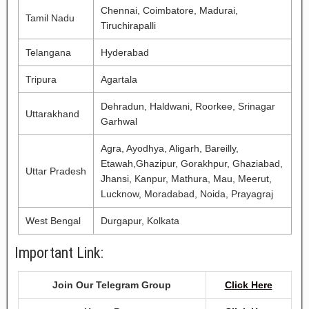
Chennai, Coimbatore, Madurai,
Tamil Nadu
Tiruchirapalli
Telangana
Hyderabad
Tripura
Agartala
Dehradun, Haldwani, Roorkee, Srinagar
Uttarakhand
Garhwal
Agra, Ayodhya, Aligarh, Bareilly,
Etawah,Ghazipur, Gorakhpur, Ghaziabad,
Uttar Pradesh
Jhansi, Kanpur, Mathura, Mau, Meerut,
Lucknow, Moradabad, Noida, Prayagraj
West Bengal
Durgapur, Kolkata
Important Link:
Join Our Telegram Group
Click Here