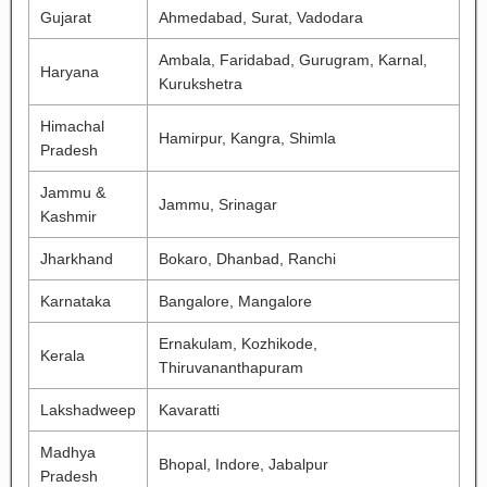
Gujarat
Ahmedabad, Surat, Vadodara
Ambala, Faridabad, Gurugram, Karnal,
Haryana
Kurukshetra
Himachal
Hamirpur, Kangra, Shimla
Pradesh
Jammu &
Jammu, Srinagar
Kashmir
Jharkhand
Bokaro, Dhanbad, Ranchi
Karnataka
Bangalore, Mangalore
Ernakulam, Kozhikode,
Kerala
Thiruvananthapuram
Lakshadweep
Kavaratti
Madhya
Bhopal, Indore, Jabalpur
Pradesh