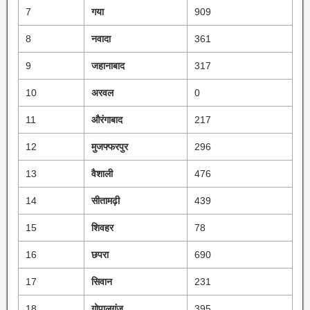
7
गया
909
8
नवादा
361
9
जहानाबाद
317
10
अरवल
0
11
औरंगाबाद
217
12
मुजफ्फरपुर
296
13
वैशाली
476
14
सीतामढ़ी
439
15
शिवहर
78
16
छपरा
690
17
सिवान
231
18
गोपालगंज
395