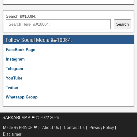
Search &#10084;
Search
Follow Social Media &#10084;
FaceBook Page
Instagram
Telegram
YouTube
Twitter
Whatsapp Group
SARKARI MAP ❤ © 2022-2026
Made By PRINCE ❤
|
About Us
|
Contact Us
|
Privacy Policy
|
Disclaimer