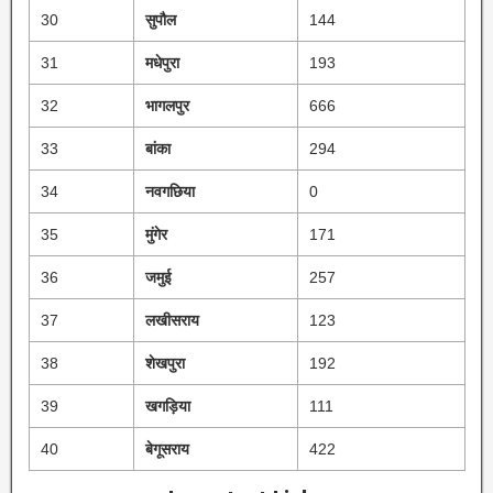
30
सुपौल
144
31
मधेपुरा
193
32
भागलपुर
666
33
बांका
294
34
नवगछिया
0
35
मुंगेर
171
36
जमुई
257
37
लखीसराय
123
38
शेखपुरा
192
39
खगड़िया
111
40
बेगूसराय
422