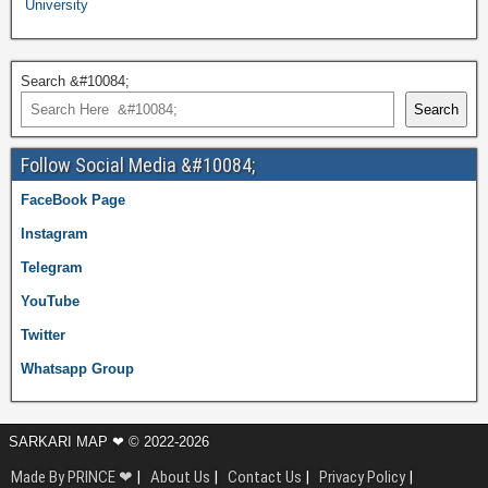
University
Search &#10084;
Search
Follow Social Media &#10084;
FaceBook Page
Instagram
Telegram
YouTube
Twitter
Whatsapp Group
SARKARI MAP ❤ © 2022-2026
Made By PRINCE ❤
|
About Us
|
Contact Us
|
Privacy Policy
|