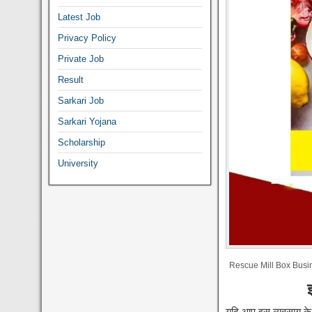
Latest Job
Privacy Policy
Private Job
Result
Sarkari Job
Sarkari Yojana
Scholarship
University
Rescue Mill Box Busi
यदि आप इस व्यवसाय के 