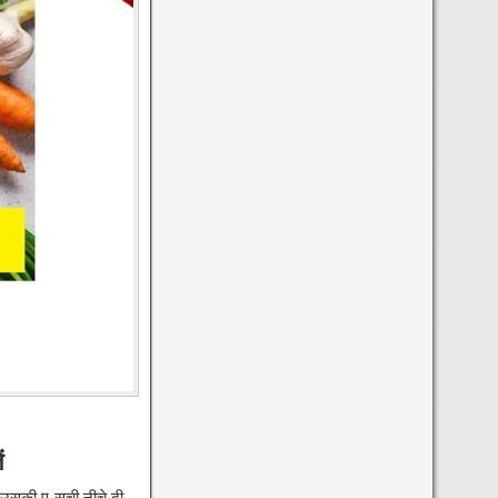
ं
 उसकी ए-सूची नीचे दी