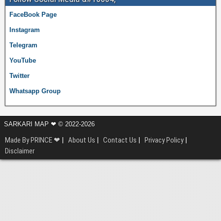
FaceBook Page
Instagram
Telegram
YouTube
Twitter
Whatsapp Group
SARKARI MAP ❤ © 2022-2026
Made By PRINCE ❤
|
About Us
|
Contact Us
|
Privacy Policy
|
Disclaimer