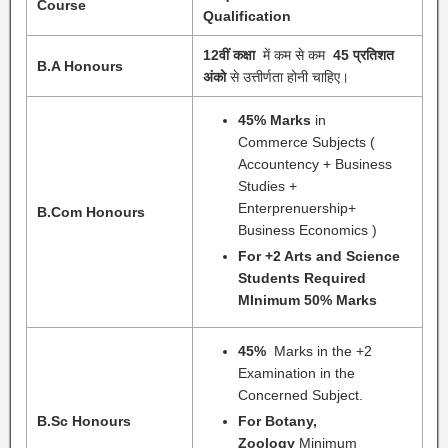
Course
Qualification
12वीं कक्षा
में कम से कम
45 प्रतिशत
B.A Honours
अंको
से उत्तीर्णता होनी चाहिए।
45% Marks
in
Commerce Subjects (
Accountency + Business
Studies +
Enterprenuership+
B.Com Honours
Business Economics )
For +2 Arts and Science
Students Required
MInimum 50% Marks
45%
Marks in the +2
Examination in the
Concerned Subject.
B.Sc Honours
For Botany,
Zoology
Minimum