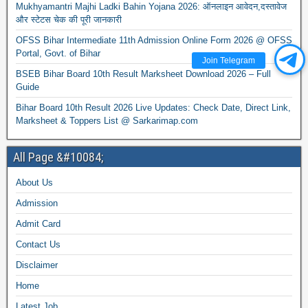
Mukhyamantri Majhi Ladki Bahin Yojana 2026: ऑनलाइन आवेदन,दस्तावेज
और स्टेटस चेक की पूरी जानकारी
OFSS Bihar Intermediate 11th Admission Online Form 2026 @ OFSS
Portal, Govt. of Bihar
Join Telegram
BSEB Bihar Board 10th Result Marksheet Download 2026 – Full
Guide
Bihar Board 10th Result 2026 Live Updates: Check Date, Direct Link,
Marksheet & Toppers List @ Sarkarimap.com
All Page &#10084;
About Us
Admission
Admit Card
Contact Us
Disclaimer
Home
Latest Job