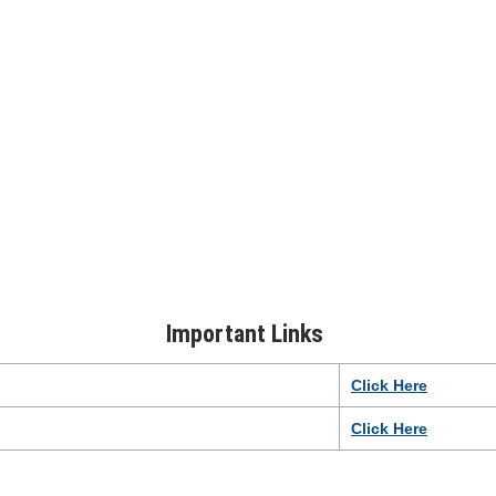
Important Links
Click
H
e
r
e
Click Here