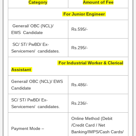
Category
Amount of Fee
For Junior Engineer
General/ OBC (NCL)/
Rs.595/-
EWS Candidate
SC/ ST/ PwBD/ Ex-
Rs.295/-
Servicemen/ candidates.
For Industrial Worker & Clerical
Assistant
General/ OBC (NCL)/ EWS
Rs.486/-
Candidate
SC/ ST/ PwBD/ Ex-
Rs.236/-
Servicemen/ candidates.
Online Method (Debit
/Credit Card / Net
Payment Mode –
Banking/IMPS/Cash Cards/