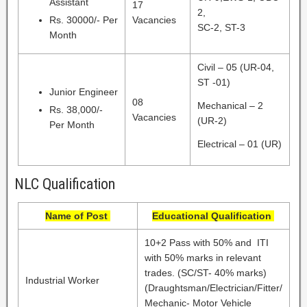
Assistant
17
2,
Rs. 30000/- Per
Vacancies
SC-2, ST-3
Month
Civil – 05 (UR-04,
ST -01)
Junior Engineer
08
Mechanical – 2
Rs. 38,000/-
Vacancies
(UR-2)
Per Month
Electrical – 01 (UR)
NLC Qualification
Name of Post
Educational Qualification
10+2 Pass with 50% and ITI
with 50% marks in relevant
trades. (SC/ST- 40% marks)
Industrial Worker
(Draughtsman/Electrician/Fitter/
Mechanic- Motor Vehicle