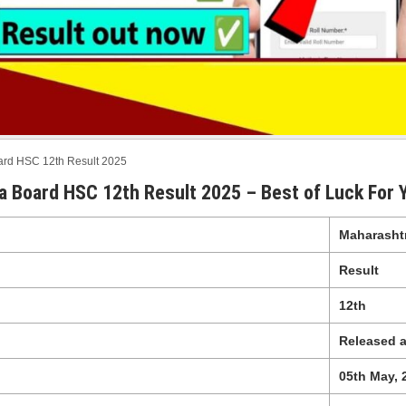
ard HSC 12th Result 2025
 Board HSC 12th Result 2025 – Best of Luck For 
Maharashtr
Result
12th
Released 
05th May, 