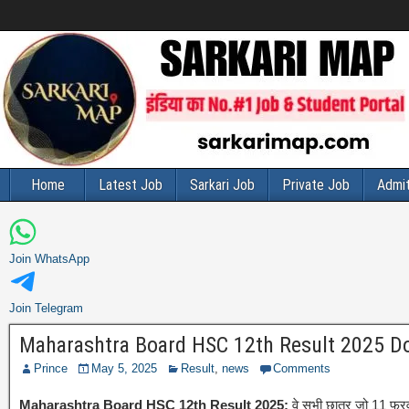
Home
Latest Job
Sarkari Job
Private Job
Admit
Join WhatsApp
Join Telegram
Maharashtra Board HSC 12th Result 2025 Downlo
Prince
May 5, 2025
Result
,
news
Comments
Maharashtra Board HSC 12th Result 2025:
वे सभी छात्र जो 11 फरवरी