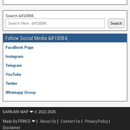
Search &#10084;
Search
Follow Social Media &#10084;
FaceBook Page
Instagram
Telegram
YouTube
Twitter
Whatsapp Group
SARKARI MAP ❤ © 2022-2026
Made By PRINCE ❤
|
About Us
|
Contact Us
|
Privacy Policy
|
Disclaimer