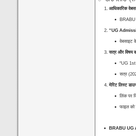
आधिकारिक वेबसा
BRABU क
“UG Admission
वेबसाइट क
सत्र और विषय क
“UG 1st M
सत्र (20
मेरिट लिस्ट डाउ
लिंक पर 
फाइल को 
BRABU UG Adm