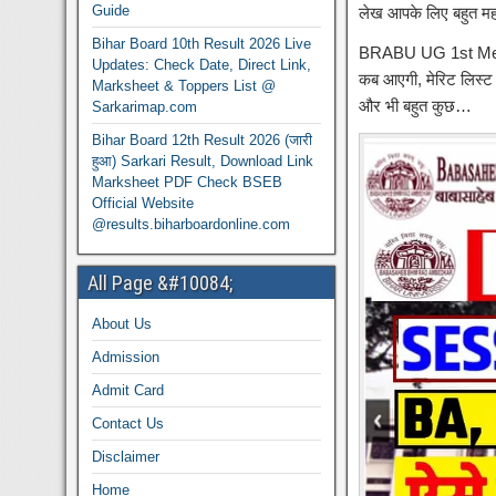
Guide
लेख आपके लिए बहुत महत्
Bihar Board 10th Result 2026 Live
BRABU UG 1st Merit 
Updates: Check Date, Direct Link,
कब आएगी, मेरिट लिस्ट ड
Marksheet & Toppers List @
और भी बहुत कुछ…
Sarkarimap.com
Bihar Board 12th Result 2026 (जारी
हुआ) Sarkari Result, Download Link
Marksheet PDF Check BSEB
Official Website
@results.biharboardonline.com
All Page &#10084;
About Us
Admission
Admit Card
Contact Us
Disclaimer
Home