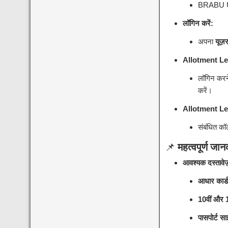
BRABU UG
लॉगिन करें:
अपना
यूज़
Allotment Let
लॉगिन करने
करें।
Allotment Lette
संबंधित कॉ
📌
महत्वपूर्ण जान
आवश्यक दस्तावेज
आधार कार्ड
10वीं और 1
पासपोर्ट स