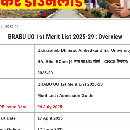
ist 2025-29
BRABU UG 1st Merit List 2025-29 : Overview
Babasaheb Bhimrao Ambedkar Bihar Universit
BA, BSc, BCom (4 साल का UG कोर्स – CBCS सिस्टम)
2025-29
BRABU UG 1st Merit List 2025-29
Merit List / Admission Guide
PDF Issue Date
04 July 2025
art Date
17 April 2025
ply Online
17 June 2025