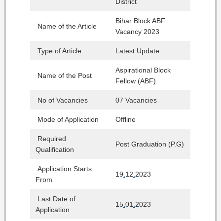
District
Bihar Block ABF
Name of the Article
Vacancy 2023
Type of Article
Latest Update
Aspirational Block
Name of the Post
Fellow (ABF)
No of Vacancies
07 Vacancies
Mode of Application
Offline
Required
Post Graduation (P.G)
Qualification
Application Starts
19
.
12
.
2023
From
Last Date of
15
.
01
.
2023
Application