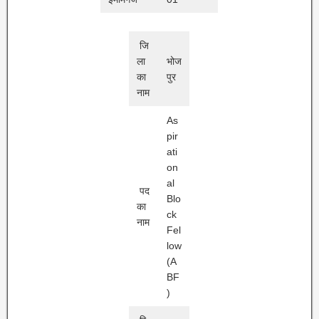
जि
ला
भोज
का
पुर
नाम
As
pir
ati
on
al
पद
Blo
का
ck
नाम
Fel
low
(A
BF
)