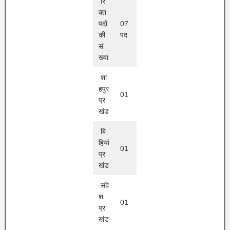
रि
क्त
पदों
07
की
पद
सं
ख्या
शा
हपुर
01
प्र
खंड
बि
हियां
01
प्र
खंड
संदे
श
01
प्र
खंड