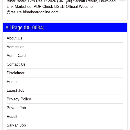
Bihar Board 12th Result 2026 (जारी हुआ) Sarkari Result, Download
Link Marksheet PDF Check BSEB Official Website
@results.biharboardonline.com
All Page &#10084;
About Us
Admission
Admit Card
Contact Us
Disclaimer
Home
Latest Job
Privacy Policy
Private Job
Result
Sarkari Job